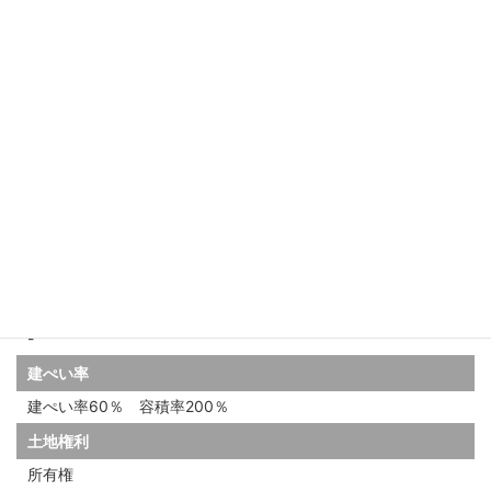
築年月
2026年3月築
物件種目
一棟売りアパート
建物構造
木造
総戸数
3部屋
建物名・部屋番号
-
建ぺい率
建ぺい率60％ 容積率200％
土地権利
所有権